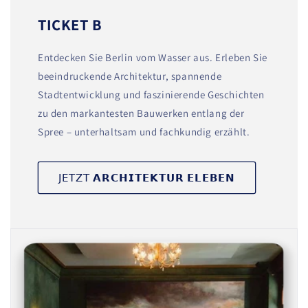
TICKET B
Entdecken Sie Berlin vom Wasser aus. Erleben Sie
beeindruckende Architektur, spannende
Stadtentwicklung und faszinierende Geschichten
zu den markantesten Bauwerken entlang der
Spree – unterhaltsam und fachkundig erzählt.
𝖩𝖤𝖳𝖹𝖳 𝗔𝗥𝗖𝗛𝗜𝗧𝗘𝗞𝗧𝗨𝗥 𝗘𝗟𝗘𝗕𝗘𝗡