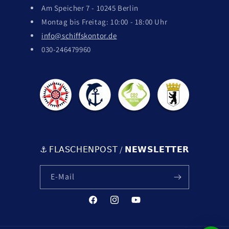
𝖥𝖨𝖫𝖬 & 𝖤𝖵𝖤𝖭𝖳𝖲
Am Speicher 7 - 10245 Berlin
𝖶𝖨𝖣𝖤𝖱𝖱𝖴𝖥𝖲𝖱𝖤𝖢𝖧𝖳
𝖯𝖠𝖱𝖳𝖭𝖤𝖱 & 𝖢𝖮.
𝖲𝖠𝖲𝖨𝖮𝖭 𝖲𝖯𝖤𝖢𝖨𝖠𝖫
Montag bis Freitag: 10:00 - 18:00 Uhr
𝖡𝖤𝖣𝖨𝖭𝖦𝖴𝖭𝖦𝖤𝖭 (𝖠𝖦𝖡)
𝖧Ä𝖴𝖥𝖨𝖦 𝖦𝖤𝖲𝖳𝖤𝖫𝖫𝖳𝖤 𝖥𝖠𝖱𝖦𝖤𝖭
info@schiffskontor.de
𝖪𝖮𝖭𝖳𝖠𝖪𝖳𝖨𝖭𝖥𝖮𝖲
030-246479960
⚓️ 𝖥𝖫𝖠𝖲𝖢𝖧𝖤𝖭𝖯𝖮𝖲𝖳 / 𝗡𝗘𝗪𝗦𝗟𝗘𝗧𝗧𝗘𝗥
E-Mail
Facebook
Instagram
YouTube