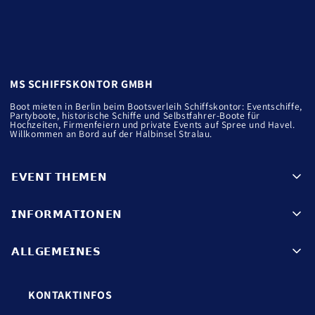
MS SCHIFFSKONTOR GMBH
Boot mieten in Berlin beim Bootsverleih Schiffskontor: Eventschiffe,
Partyboote, historische Schiffe und Selbstfahrer-Boote für
Hochzeiten, Firmenfeiern und private Events auf Spree und Havel.
Willkommen an Bord auf der Halbinsel Stralau.
𝗘𝗩𝗘𝗡𝗧 𝗧𝗛𝗘𝗠𝗘𝗡
𝗜𝗡𝗙𝗢𝗥𝗠𝗔𝗧𝗜𝗢𝗡𝗘𝗡
𝖠𝖥𝖳𝖤𝖱𝖶𝖮𝖱𝖪 𝖢𝖨𝖳𝖸-𝖳Ö𝖱𝖭𝖲
𝖶𝖤𝖨𝖧𝖭𝖠𝖢𝖧𝖳𝖲𝖥𝖤𝖨𝖤𝖱
𝗔𝗟𝗟𝗚𝗘𝗠𝗘𝗜𝗡𝗘𝗦
𝖠𝖭𝖥𝖱𝖠𝖦𝖤 𝖲𝖤𝖭𝖣𝖤𝖭
𝖶𝖨𝖭𝖳𝖤𝖱𝖥𝖠𝖧𝖱𝖳𝖤𝖭
𝖠𝖫𝖫𝖤 𝖡𝖮𝖮𝖳𝖤 & 𝖲𝖢𝖧𝖨𝖥𝖥𝖤
𝖧𝖮𝖢𝖧𝖹𝖤𝖨𝖳𝖤𝖭
𝖨𝖬𝖯𝖱𝖤𝖲𝖲𝖴𝖬
𝖶𝖠𝖲𝖲𝖤𝖱𝖱𝖮𝖴𝖳𝖤𝖭
KONTAKTINFOS
𝖯𝖠𝖱𝖳𝖸-𝖲𝖢𝖧𝖨𝖥𝖥𝖤
𝖣𝖠𝖳𝖤𝖭𝖲𝖢𝖧𝖴𝖳𝖹
𝖥𝖤𝖨𝖭𝖤𝖲 𝖢𝖠𝖳𝖤𝖱𝖨𝖭𝖦