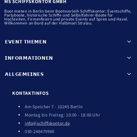
MS SCHIFFSKONTOR GMBH
Boot mieten in Berlin beim Bootsverleih Schiffskontor: Eventschiffe,
Partyboote, historische Schiffe und Selbstfahrer-Boote für
Hochzeiten, Firmenfeiern und private Events auf Spree und Havel.
Willkommen an Bord auf der Halbinsel Stralau.
𝗘𝗩𝗘𝗡𝗧 𝗧𝗛𝗘𝗠𝗘𝗡
𝗜𝗡𝗙𝗢𝗥𝗠𝗔𝗧𝗜𝗢𝗡𝗘𝗡
𝖠𝖥𝖳𝖤𝖱𝖶𝖮𝖱𝖪 𝖢𝖨𝖳𝖸-𝖳Ö𝖱𝖭𝖲
𝖶𝖤𝖨𝖧𝖭𝖠𝖢𝖧𝖳𝖲𝖥𝖤𝖨𝖤𝖱
𝗔𝗟𝗟𝗚𝗘𝗠𝗘𝗜𝗡𝗘𝗦
𝖠𝖭𝖥𝖱𝖠𝖦𝖤 𝖲𝖤𝖭𝖣𝖤𝖭
𝖶𝖨𝖭𝖳𝖤𝖱𝖥𝖠𝖧𝖱𝖳𝖤𝖭
𝖠𝖫𝖫𝖤 𝖡𝖮𝖮𝖳𝖤 & 𝖲𝖢𝖧𝖨𝖥𝖥𝖤
𝖧𝖮𝖢𝖧𝖹𝖤𝖨𝖳𝖤𝖭
𝖨𝖬𝖯𝖱𝖤𝖲𝖲𝖴𝖬
𝖶𝖠𝖲𝖲𝖤𝖱𝖱𝖮𝖴𝖳𝖤𝖭
KONTAKTINFOS
𝖯𝖠𝖱𝖳𝖸-𝖲𝖢𝖧𝖨𝖥𝖥𝖤
𝖣𝖠𝖳𝖤𝖭𝖲𝖢𝖧𝖴𝖳𝖹
𝖥𝖤𝖨𝖭𝖤𝖲 𝖢𝖠𝖳𝖤𝖱𝖨𝖭𝖦
𝖥𝖨𝖫𝖬 & 𝖤𝖵𝖤𝖭𝖳𝖲
Am Speicher 7 - 10245 Berlin
𝖶𝖨𝖣𝖤𝖱𝖱𝖴𝖥𝖲𝖱𝖤𝖢𝖧𝖳
𝖯𝖠𝖱𝖳𝖭𝖤𝖱 & 𝖢𝖮.
𝖲𝖠𝖲𝖨𝖮𝖭 𝖲𝖯𝖤𝖢𝖨𝖠𝖫
Montag bis Freitag: 10:00 - 18:00 Uhr
𝖡𝖤𝖣𝖨𝖭𝖦𝖴𝖭𝖦𝖤𝖭 (𝖠𝖦𝖡)
𝖧Ä𝖴𝖥𝖨𝖦 𝖦𝖤𝖲𝖳𝖤𝖫𝖫𝖳𝖤 𝖥𝖠𝖱𝖦𝖤𝖭
info@schiffskontor.de
𝖪𝖮𝖭𝖳𝖠𝖪𝖳𝖨𝖭𝖥𝖮𝖲
030-246479960