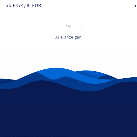
Normaler
ab €474,00 EUR
N
a
Preis
P
von
1
/
4
Alle anzeigen